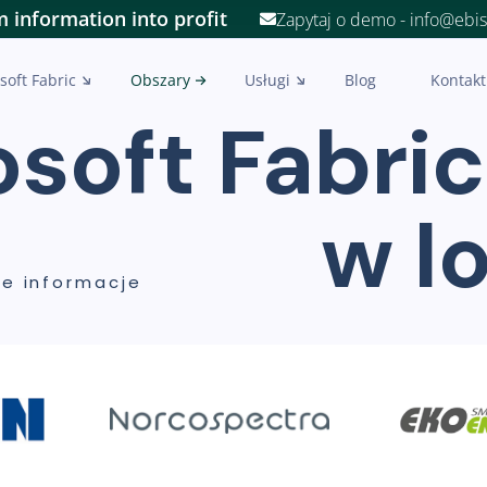
 information into profit
Zapytaj o demo - info@ebi
soft Fabric
Obszary
Usługi
Blog
Kontakt
soft Fabric
w l
e informacje