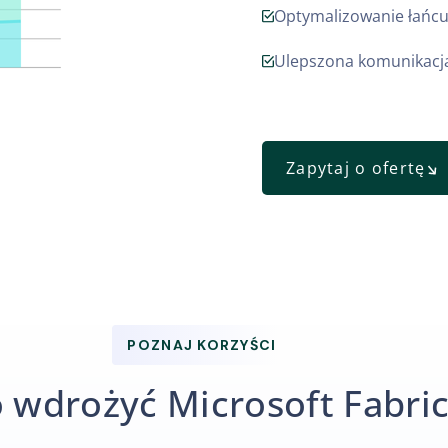
Optymalizowanie łańc
Ulepszona komunikacj
Zapytaj o ofertę
POZNAJ KORZYŚCI
 wdrożyć Microsoft Fabric