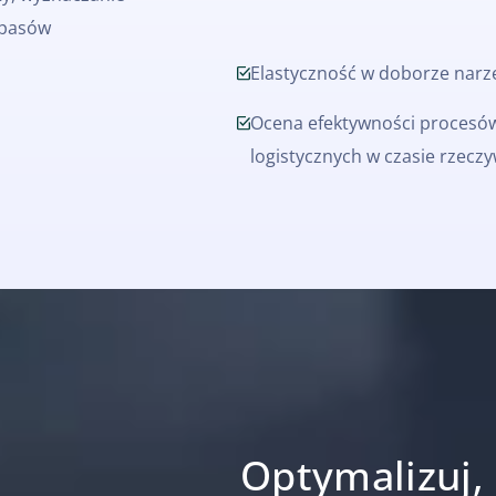
apasów
Elastyczność w doborze narz
Ocena efektywności procesó
logistycznych w czasie rzecz
Optymalizuj, 