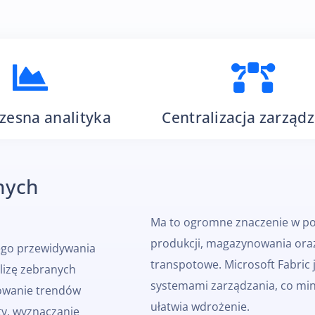
esna analityka
Centralizacja zarząd
dnych
Ma to ogromne znaczenie w po
produkcji, magazynowania ora
ego przewidywania
transpotowe. Microsoft Fabric 
alizę zebranych
systemami zarządzania, co min
zowanie trendów
ułatwia wdrożenie.
y, wyznaczanie