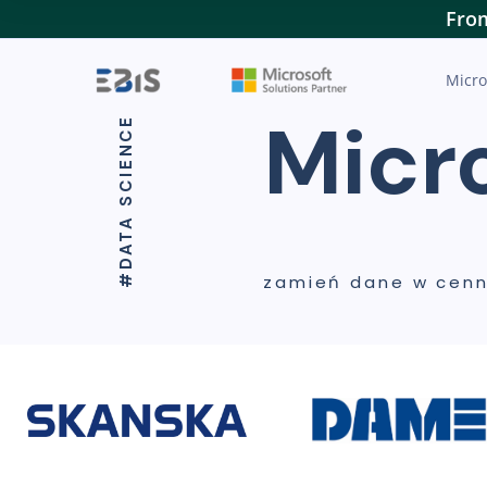
From
Micro
Micro
#DATA SCIENCE
zamień dane w cenn