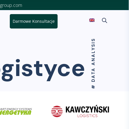
sgroup.com
Darmowe Konsultacje
# DATA ANALYSIS
ogistyce