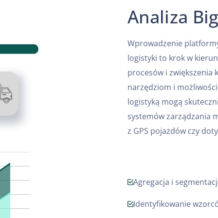
Analiza Bi
Wprowadzenie platformy 
logistyki to krok w kier
procesów i zwiększenia
narzędziom i możliwościo
logistyką mogą skuteczn
systemów zarządzania ma
z GPS pojazdów czy doty
Agregacja i segmentacj
Identyfikowanie wzorc