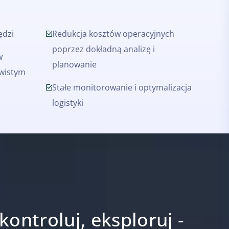
ędzi
Redukcja kosztów operacyjnych
poprzez dokładną analizę i
w
planowanie
ywistym
Stałe monitorowanie i optymalizacja
logistyki
kontroluj, eksploruj -