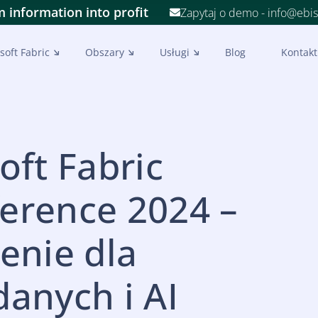
 information into profit
Zapytaj o demo - info@ebi
soft Fabric
Obszary
Usługi
Blog
Kontakt
ft Fabric
erence 2024 –
enie dla
danych i AI