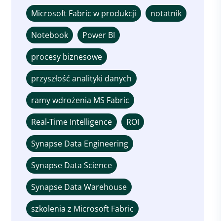
Microsoft Fabric w produkcji
notatnik
Notebook
Power BI
procesy biznesowe
przyszłość analityki danych
ramy wdrożenia MS Fabric
Real-Time Intelligence
ROI
Synapse Data Engineering
Synapse Data Science
Synapse Data Warehouse
szkolenia z Microsoft Fabric