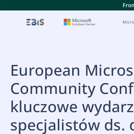
From
Micro
European Microso
Community Conf
kluczowe wydarz
specjalistów ds. 