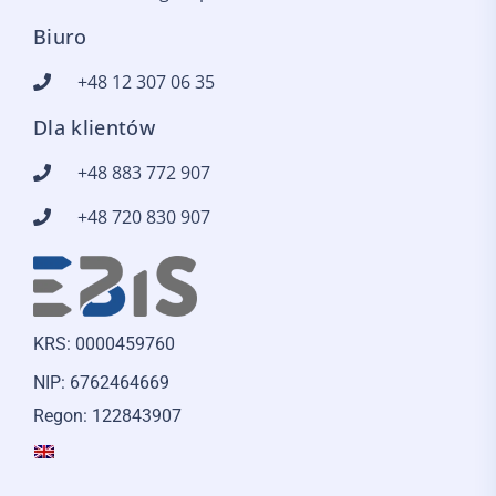
Biuro
+48 12 307 06 35
Dla klientów
+48 883 772 907
+48 720 830 907
KRS: 0000459760
NIP: 6762464669
Regon: 122843907