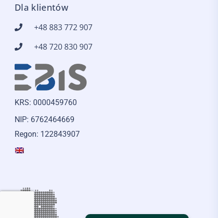
Dla klientów
+48 883 772 907
+48 720 830 907
KRS: 0000459760
NIP: 6762464669
Regon: 122843907