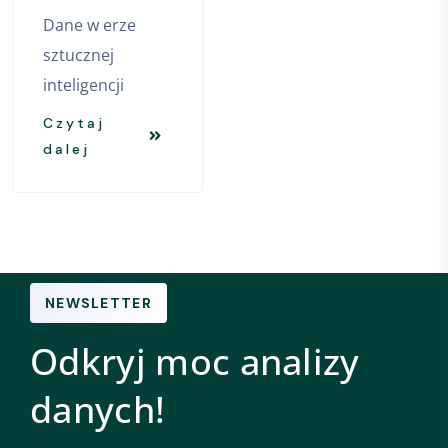
Dane w erze
sztucznej
inteligencji
Czytaj
dalej
NEWSLETTER
Odkryj moc analizy
danych!