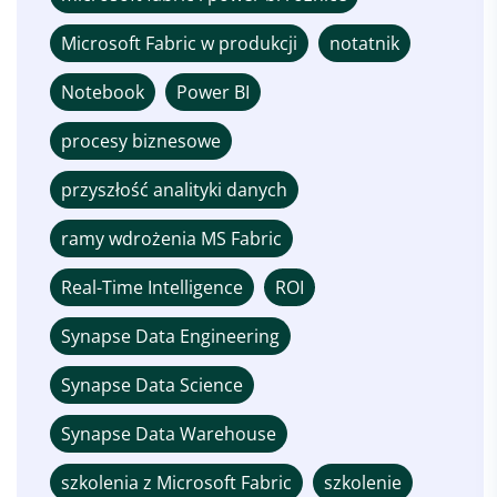
Microsoft Fabric w produkcji
notatnik
Notebook
Power BI
procesy biznesowe
przyszłość analityki danych
ramy wdrożenia MS Fabric
Real-Time Intelligence
ROI
Synapse Data Engineering
Synapse Data Science
Synapse Data Warehouse
szkolenia z Microsoft Fabric
szkolenie