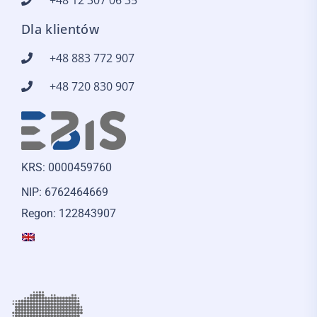
+48 12 307 06 35
Dla klientów
+48 883 772 907
+48 720 830 907
KRS: 0000459760
NIP: 6762464669
Regon: 122843907