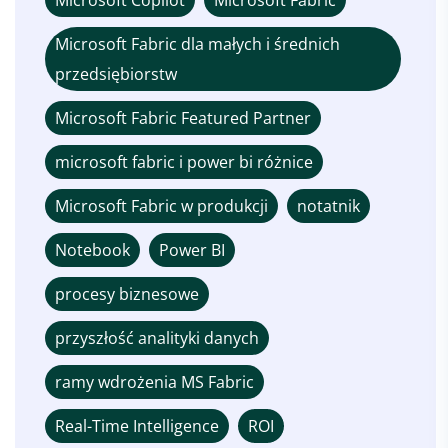
Microsoft Fabric dla małych i średnich
przedsiębiorstw
Microsoft Fabric Featured Partner
microsoft fabric i power bi różnice
Microsoft Fabric w produkcji
notatnik
Notebook
Power BI
procesy biznesowe
przyszłość analityki danych
ramy wdrożenia MS Fabric
Real-Time Intelligence
ROI