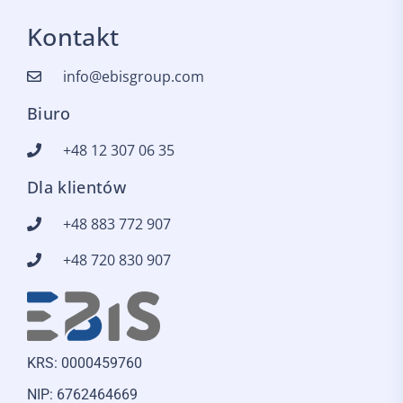
Kontakt
info@ebisgroup.com
Biuro
+48 12 307 06 35
Dla klientów
+48 883 772 907
+48 720 830 907
KRS: 0000459760
NIP: 6762464669