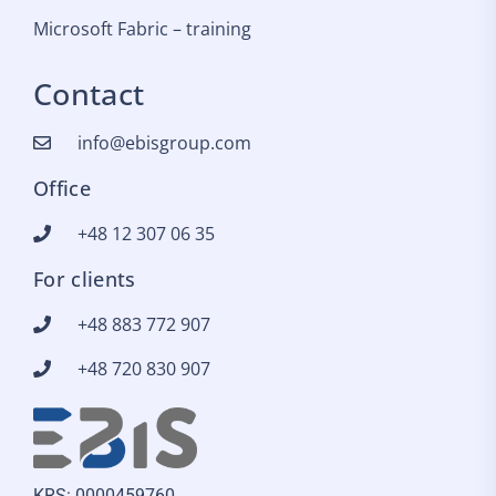
Microsoft Fabric – training
Contact
info@ebisgroup.com
Office
+48 12 307 06 35
For clients
+48 883 772 907
+48 720 830 907
KRS: 0000459760