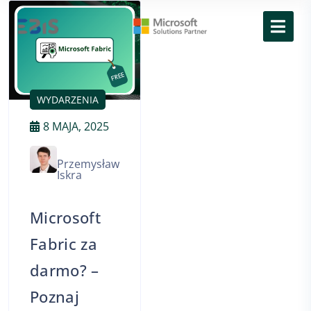
EDUKACJA
WYDARZENIA
8 MAJA, 2025
Przemysław
Iskra
Microsoft
Fabric za
darmo? –
Poznaj