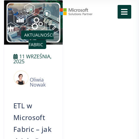
AKTUALNOŚCI
FABRIC
11 WRZEŚNIA,
2025
Oliwia
Nowak
ETL w
Microsoft
Fabric – jak