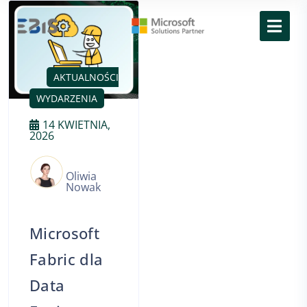
AKTUALNOŚCI
WYDARZENIA
FABRIC
14 KWIETNIA,
2026
Oliwia
Nowak
Microsoft
Fabric dla
Data