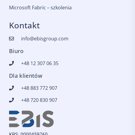
Microsoft Fabric – szkolenia
Kontakt
info@ebisgroup.com
Biuro
+48 12 307 06 35
Dla klientów
+48 883 772 907
+48 720 830 907
KRS: 0000459760