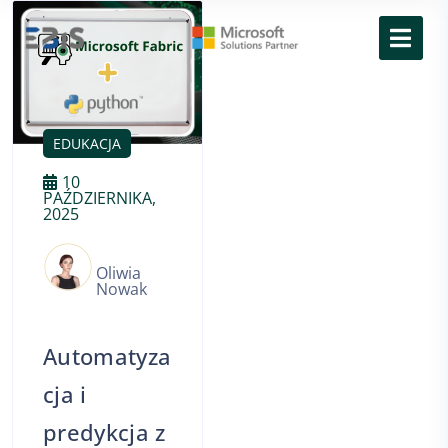
EDUKACJA
10
PAŹDZIERNIKA,
2025
Oliwia
Nowak
Automatyza
cja i
predykcja z