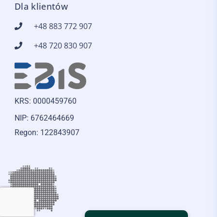
Dla klientów
+48 883 772 907
+48 720 830 907
KRS: 0000459760
NIP: 6762464669
Regon: 122843907